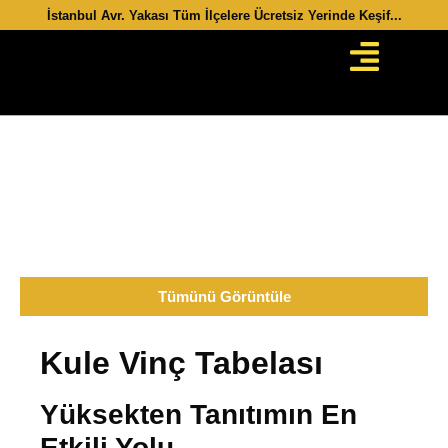
İstanbul Avr. Yakası​ Tüm İlçelere Ücretsiz Yerinde Keşif...
Çatı Üstü Tabela Sistemleri
Tümünü Görüntüle
Kule Vinç Tabelası
Yüksekten Tanıtımın En
Etkili Yolu