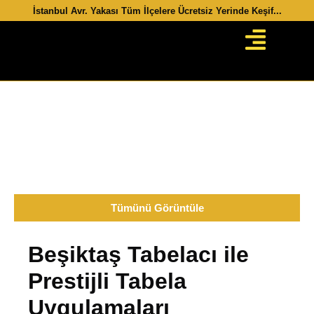
İstanbul Avr. Yakası​ Tüm İlçelere Ücretsiz Yerinde Keşif...
Beşiktaş Tabelacı
Tümünü Görüntüle
Beşiktaş Tabelacı ile
Prestijli Tabela
Uygulamaları